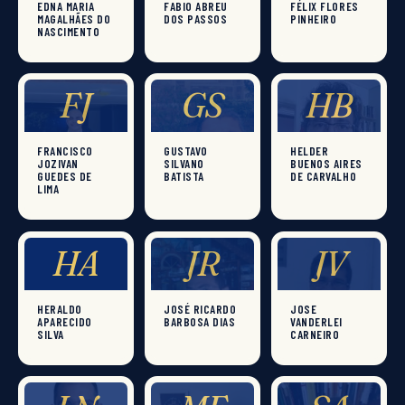
EDNA MARIA
FABIO ABREU
FÉLIX FLORES
MAGALHÃES DO
DOS PASSOS
PINHEIRO
NASCIMENTO
FJ
GS
HB
FRANCISCO
GUSTAVO
HELDER
JOZIVAN
SILVANO
BUENOS AIRES
GUEDES DE
BATISTA
DE CARVALHO
LIMA
HA
JR
JV
HERALDO
JOSÉ RICARDO
JOSE
APARECIDO
BARBOSA DIAS
VANDERLEI
SILVA
CARNEIRO