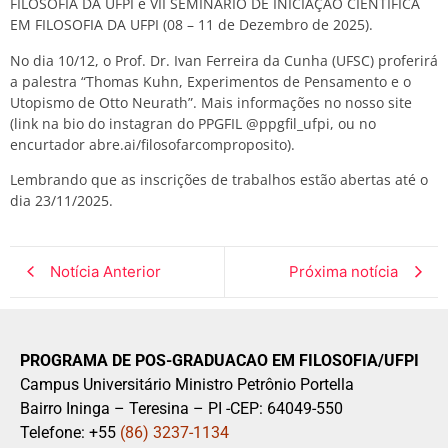
FILOSOFIA DA UFPI e VII SEMINÁRIO DE INICIAÇÃO CIENTÍFICA
EM FILOSOFIA DA UFPI (08 – 11 de Dezembro de 2025).
No dia 10/12, o Prof. Dr. Ivan Ferreira da Cunha (UFSC) proferirá
a palestra “Thomas Kuhn, Experimentos de Pensamento e o
Utopismo de Otto Neurath”. Mais informações no nosso site
(link na bio do instagran do PPGFIL @ppgfil_ufpi, ou no
encurtador abre.ai/filosofarcomproposito).
Lembrando que as inscrições de trabalhos estão abertas até o
dia 23/11/2025.
Notícia Anterior
Próxima notícia
PROGRAMA DE POS-GRADUACAO EM FILOSOFIA/UFPI
Campus Universitário Ministro Petrônio Portella
Bairro Ininga – Teresina – PI -CEP: 64049-550
Telefone: +55
(86) 3237-1134