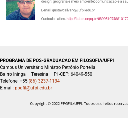
design; geografia e meio ambiente; comunicação e a saú
E-mail: gustavosilvano@ufpi.edu.br
Currículo Lattes:
http://lattes.cnpq.br/889951074881017
PROGRAMA DE POS-GRADUACAO EM FILOSOFIA/UFPI
Campus Universitário Ministro Petrônio Portella
Bairro Ininga – Teresina – PI -CEP: 64049-550
Telefone: +55
(86) 3237-1134
E-mail:
ppgfil@ufpi.edu.br
Copyright © 2022 PPGFIL/UFPI. Todos os direitos reserva