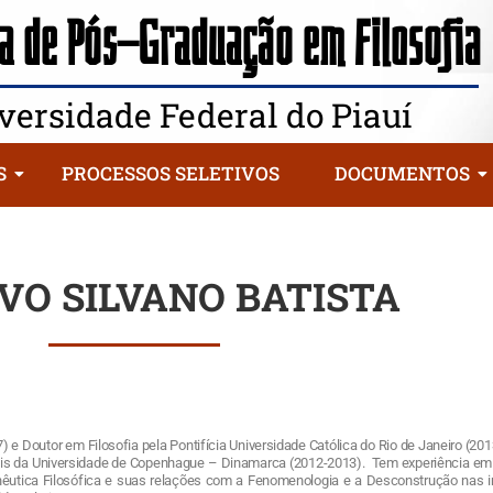
 de Pós-Graduação em Filosofia
versidade Federal do Piauí
S
PROCESSOS SELETIVOS
DOCUMENTOS
VO SILVANO BATISTA
) e Doutor em Filosofia pela Pontifícia Universidade Católica do Rio de Janeiro (2
ais da Universidade de Copenhague – Dinamarca (2012-2013). Tem experiência em 
tica Filosófica e suas relações com a Fenomenologia e a Desconstrução nas in