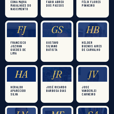
EDNA MARIA
FABIO ABREU
FÉLIX FLORES
MAGALHÃES DO
DOS PASSOS
PINHEIRO
NASCIMENTO
FJ
GS
HB
FRANCISCO
GUSTAVO
HELDER
JOZIVAN
SILVANO
BUENOS AIRES
GUEDES DE
BATISTA
DE CARVALHO
LIMA
HA
JR
JV
HERALDO
JOSÉ RICARDO
JOSE
APARECIDO
BARBOSA DIAS
VANDERLEI
SILVA
CARNEIRO