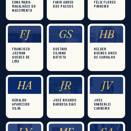
EDNA MARIA
FABIO ABREU
FÉLIX FLORES
MAGALHÃES DO
DOS PASSOS
PINHEIRO
NASCIMENTO
FJ
GS
HB
FRANCISCO
GUSTAVO
HELDER
JOZIVAN
SILVANO
BUENOS AIRES
GUEDES DE
BATISTA
DE CARVALHO
LIMA
HA
JR
JV
HERALDO
JOSÉ RICARDO
JOSE
APARECIDO
BARBOSA DIAS
VANDERLEI
SILVA
CARNEIRO