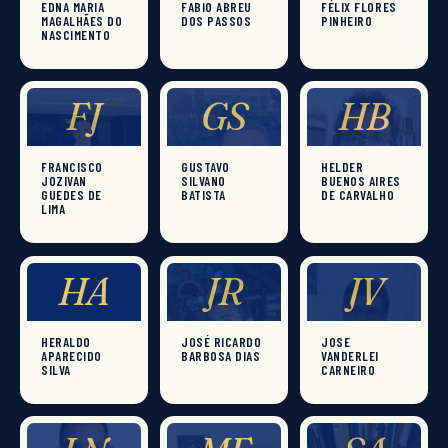
EDNA MARIA
FABIO ABREU
FÉLIX FLORES
MAGALHÃES DO
DOS PASSOS
PINHEIRO
NASCIMENTO
FJ
GS
HB
FRANCISCO
GUSTAVO
HELDER
JOZIVAN
SILVANO
BUENOS AIRES
GUEDES DE
BATISTA
DE CARVALHO
LIMA
HA
JR
JV
HERALDO
JOSÉ RICARDO
JOSE
APARECIDO
BARBOSA DIAS
VANDERLEI
SILVA
CARNEIRO