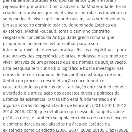
pensamentos, atitudes e comportamentos que lhe foram
repassados por outros. Com
o advento da Modernidade, foram
criados mecanismos que objetivavam controlar os indivíduos
e
seus modos de viver aprisionando assim, suas subjetividades.
Em seu terceiro domínio teórico,
denominado Estética da
existência, Michel Foucault, toma o caminho contrário,
resgatando
conceitos da Antiguidade greco-romana que
propunham ao homem voltar o olhar para o seu
interior, através de diversas práticas físicas e espirituais, para
que através das experiências
diárias, moldasse o seu modo de
viver, através de um processo que ele nomeia de subjetivação.
Esta pesquisa tem cunho bibliográfico e busca investigar nas
obras do terceiro domínio de
Foucault,
a
constituição de si
no
âmbito do processo de
subjetivação conceituando e
caracterizando as práticas de si, a relação entre subjetividade
e verdade e a articulação dos
aspectos éticos e políticos da
Estética da existência. O trabalho está fundamentado em
algumas
obras do legado tardio de Foucault, (2010; 2011; 2012;
2014; 2016; 2020) que detalham o
processo de subjetivação e
práticas de si; e também se apoia em textos de outros filósofos
e
comentadores especializados na área de Estética da
existência como Candiotto (2006; 2007;
2008; 2010), Díaz (1993),