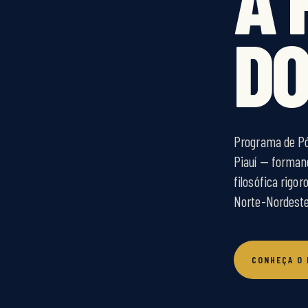
DO
Programa de Pó
Piauí — forman
filosófica rigor
Norte-Nordeste 
CONHEÇA O