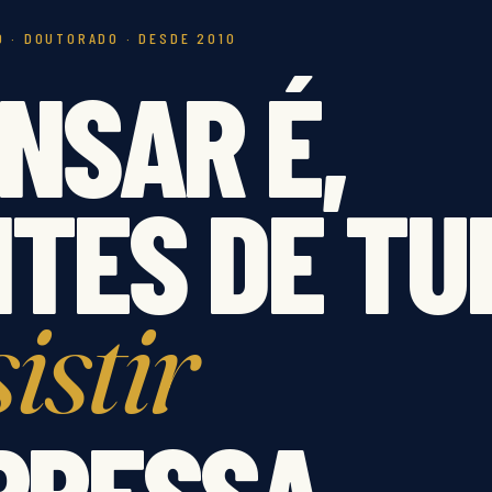
 · DOUTORADO · DESDE 2010
NSAR É,
TES DE TU
istir
PRESSA