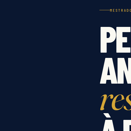
MESTRADO
PE
AN
res
À 