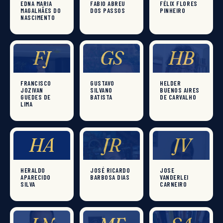
EDNA MARIA
FABIO ABREU
FÉLIX FLORES
MAGALHÃES DO
DOS PASSOS
PINHEIRO
NASCIMENTO
FJ
GS
HB
FRANCISCO
GUSTAVO
HELDER
JOZIVAN
SILVANO
BUENOS AIRES
GUEDES DE
BATISTA
DE CARVALHO
LIMA
HA
JR
JV
HERALDO
JOSÉ RICARDO
JOSE
APARECIDO
BARBOSA DIAS
VANDERLEI
SILVA
CARNEIRO