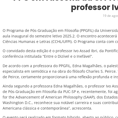
professor I
19 de ago
O Programa de Pós-Graduação em Filosofia (PPGFIL) da Universida
aula inaugural do semestre letivo 2025.2. O encontro acontecerá
Ciências Humanas e Letras (CCHL/UFPI). O Programa conta com co
O convidado desta edição é o professor Ivo Assad Ibri, da Pontifí
conferência intitulada “Entre o Dizível e o Inefável”.
De acordo com a professora do PPGFIL, Edna Magalhães, o palest
especialista em semiótica e na obra do filósofo Charles S. Peirce.
de Peirce, certamente proporcionará uma reflexão profunda e in
Ainda segundo a professora Edna Magalhães, o professor Ivo Ass
de Pós-Graduação em Filosofia da PUC-SP e, recentemente, foi a
for the Advancement of American Philosophy (SAAP), dos Estados
Washington D.C., reconhece sua notável carreira e suas contribu
Americana clássica e contemporânea”, acrescenta.
O evento será realizado em formato híbrido, aberto ao público, 