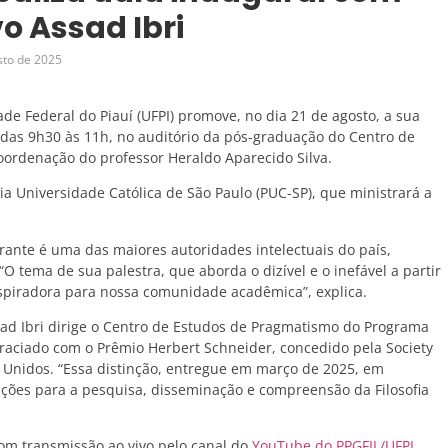
vo Assad Ibri
sto de 2025
de Federal do Piauí (UFPI) promove, no dia 21 de agosto, a sua
 das 9h30 às 11h, no auditório da pós-graduação do Centro de
ordenação do professor Heraldo Aparecido Silva.
cia Universidade Católica de São Paulo (PUC-SP), que ministrará a
rante é uma das maiores autoridades intelectuais do país,
 “O tema de sua palestra, que aborda o dizível e o inefável a partir
spiradora para nossa comunidade acadêmica”, explica.
ad Ibri dirige o Centro de Estudos de Pragmatismo do Programa
graciado com o Prêmio Herbert Schneider, concedido pela Society
 Unidos. “Essa distinção, entregue em março de 2025, em
ições para a pesquisa, disseminação e compreensão da Filosofia
com transmissão ao vivo pelo canal do
YouTube do PPGFIL/UFPI
.