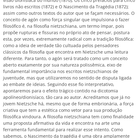
visão dionisíaca do mundo (1870), Os cinco prefácios para cinco
livros não escritos (1872) e O Nascimento da Tragédia (1872);
assim como outros textos do autor que se façam necessários. O
conceito de agón como força singular que impulsiona o fazer
filosófico é, na filosofia nietzschiana, um termo ímpar, pois
propõe rupturas e fissuras no próprio ato de pensar, postura
esta, por vezes, extremamente radical com a tradição filosófica:
como a ideia de verdade tão cultuada pelos pensadores
clássicos da filosofia que encontra em Nietzsche uma leitura
diferente. Para tanto, o agón será tratado como um conceito
aberto exatamente por sua natureza polissêmica, eixo de
fundamental importância nos escritos nietzschianos de
juventude, mas que utilizaremos no sentido de disputa ligada
ao embate de ideias. Seguindo esse fio interpretativo,
apontaremos para o efeito trágico contido na dicotomia
apolíneo/dionisíaco, tão cara ao autor. Acreditamos que já no
jovem Nietzsche há, mesmo que de forma embrionária, a força
criativa que tem a estética como vetor para sua produção
filosófica vindoura. A filosofia nietzschiana tem como finalidade
uma proposta afirmativa da vida e encontra na arte uma
ferramenta fundamental para realizar esse intento. Como
sabemos, o Nascimento da tragédia é uma obra amplamente